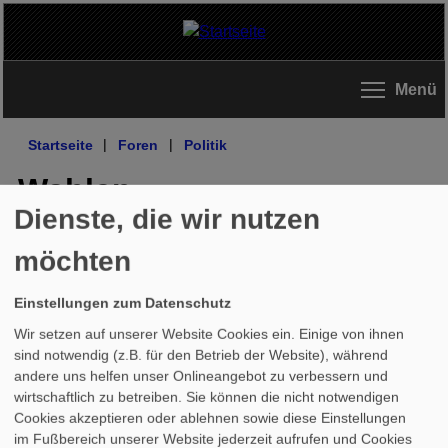
Direkt zum Inhalt
Menü
Startseite
|
Foren
|
Politik
Wahlen
Dienste, die wir nutzen
Anmelden
, um einen neuen Beitrag im Forum
möchten
zu verfassen.
Einstellungen zum Datenschutz
Letzte
Wir setzen auf unserer Website Cookies ein. Einige von ihnen
Antwort
sind notwendig (z.B. für den Betrieb der Website), während
Thema
Antworten
andere uns helfen unser Onlineangebot zu verbessern und
wirtschaftlich zu betreiben. Sie können die nicht notwendigen
Cookies akzeptieren oder ablehnen sowie diese Einstellungen
In diesem Forum wurden noch keine
im Fußbereich unserer Website jederzeit aufrufen und Cookies
Beiträge veröffentlicht.