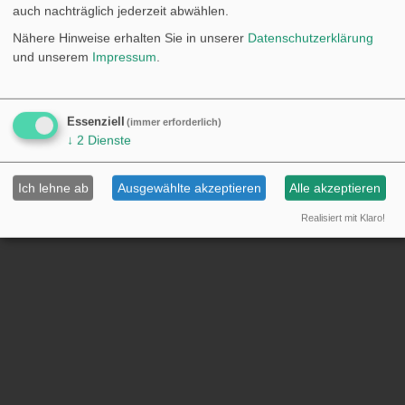
auch nachträglich jederzeit abwählen.
Nähere Hinweise erhalten Sie in unserer
Datenschutzerklärung
und unserem
Impressum
.
Impressum
•
Datenschutz
Cookie-Einstellungen
Essenziell
(immer erforderlich)
↓
2
Dienste
Ich lehne ab
Ausgewählte akzeptieren
Alle akzeptieren
Realisiert mit Klaro!