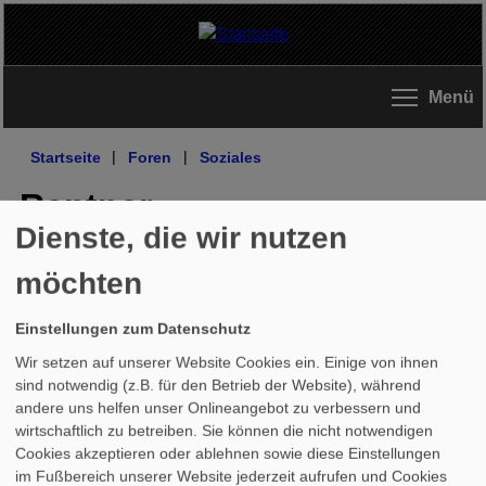
Direkt zum Inhalt
Menü
Startseite
|
Foren
|
Soziales
Rentner
Dienste, die wir nutzen
Anmelden
, um einen neuen Beitrag im Forum
möchten
zu verfassen.
Einstellungen zum Datenschutz
Letzte
Wir setzen auf unserer Website Cookies ein. Einige von ihnen
Antwort
sind notwendig (z.B. für den Betrieb der Website), während
Thema
Antworten
andere uns helfen unser Onlineangebot zu verbessern und
wirtschaftlich zu betreiben. Sie können die nicht notwendigen
Cookies akzeptieren oder ablehnen sowie diese Einstellungen
In diesem Forum wurden noch keine
im Fußbereich unserer Website jederzeit aufrufen und Cookies
Beiträge veröffentlicht.