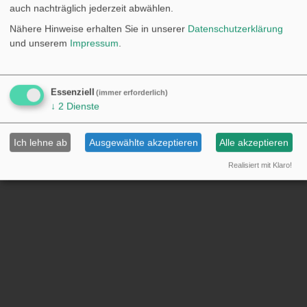
auch nachträglich jederzeit abwählen.
Nähere Hinweise erhalten Sie in unserer
Datenschutzerklärung
und unserem
Impressum
.
Impressum
•
Datenschutz
Cookie-Einstellungen
Essenziell
(immer erforderlich)
↓
2
Dienste
Ich lehne ab
Ausgewählte akzeptieren
Alle akzeptieren
Realisiert mit Klaro!