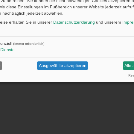
ch zu betreiben. Sie können die nicht notwendigen Cookies akzeptieren 
Cookie-Einstellungen
ie diese Einstellungen im Fußbereich unserer Website jederzeit aufru
 nachträglich jederzeit abwählen.
ise erhalten Sie in unserer
Datenschutzerklärung
und unserem
Impr
enziell
(immer erforderlich)
Dienste
b
Ausgewählte akzeptieren
Alle 
Real