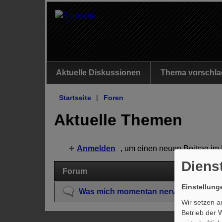
Aktuelle Diskussionen
Thema vorschla
Startseite
|
Foren
Aktuelle Themen
Anmelden
, um einen neuen Beitrag im
Diens
Forum
Einstellun
K
Was mich momentan nervt
Wir setzen a
e
Betrieb der 
i