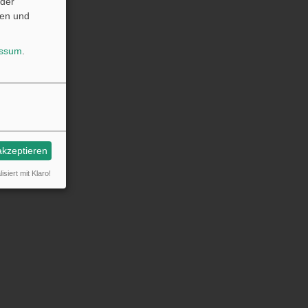
oder
fen und
essum
.
akzeptieren
isiert mit Klaro!