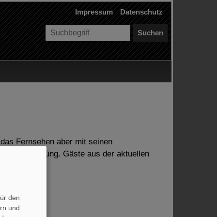
Impressum
Datenschutz
S
u
c
h
e
n
 das Fernsehen aber mit seinen
e Verantwortung. Gäste aus der aktuellen
für den
ern und