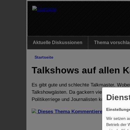
Aktuelle Diskussionen
Thema vorschla
Startseite
Talkshows auf allen 
Es gibt gute und schlechte Talkmaster. Wobe
Talkshowgästen. Da gackern viele alte Herre
Diens
Politikerriege und Journalisten könnten zielf
Einstellun
Dieses Thema Kommentieren
Wir setzen a
Betrieb der 