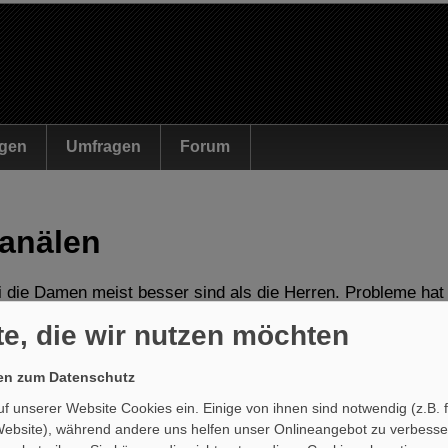
Direkt zum Inhalt
gen
Umfragen
Forum
Kanälen
i die Damen meist besser sind als die Herren. Probleme hat
n über Themen mit denen sie nichts mehr zu tun haben. Ohn
te, die wir nutzen möchten
ührender und transparenter diskutieren.
gen zum Datenschutz
Sofortbewertung:
uf unserer Website Cookies ein. Einige von ihnen sind notwendig (z.B. 
49%
51%
Website), während andere uns helfen unser Onlineangebot zu verbess