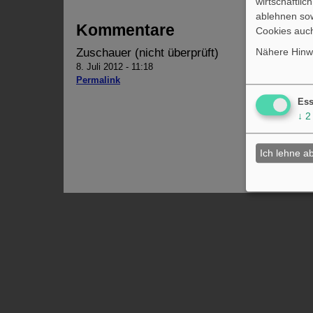
wirtschaftli
ablehnen sow
Kommentare
Cookies auch
Zuschauer (nicht überprüft)
Nähere Hinwe
8. Juli 2012 - 11:18
Talksho
Permalink
Ja, ich sch
Ess
↓
2
erst Recht 
oder sie sin
Partei und 
Ich lehne a